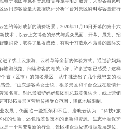
现电子地图导览和智慧语音导览等附加服务，为游客游览时
区运用游客流量大数据统计分析平台对景区瞬时客容量进行
。
签约等渐成新的消费场景，2020年11月16日开幕的第十六
等新技术，以云上文博会的形式与观众见面，开幕、展览、招
智能消费，取得了显著成效，有助于打造永不落幕的国际文
步促进了线上云旅游、云种草等全新的体验方式。通过驴妈妈
解旅游线路、阅读游客的相关点评，许多游客已感受了这样
了12个省（区市）的知名景区，从中挑选出了几个最想去的地
感受。”山东游客蒋女士说，很多景区和平台企业在疫情开
牌知名度。对此景域驴妈妈集团副总裁黄俊认为，线上营销
更可以拓展景区营销传播受众范围，降低地域限制。
产业发展，仍面临一些瓶颈和不足。唐晓云认为，“科技+旅
字化的创新，还包括装备技术的更新和资源、生态环境保护
业是一个常变常新的行业，景区和企业应该根据发展定位、