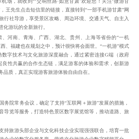
场，就收到“‘交响丝路·如意甘肃’欢迎您！关注‘微游甘
短信，王先生点击短信里的链接，直接转到“一部手机游甘肃”网
旅行社导游，享受景区攻略、周边环境、交通天气、自主入
慧化游玩的全新旅行。
肃、河南、青海、广西、湖北、贵州、上海等省份的“一机
西、福建也在规划之中，预计很快将会面世。“一机游”模式
动数字技术与文化旅游深度融合，通过紧密连接G端（政府
起良性共赢的合作生态链，满足游客的体验和需求，创新游
务品质，真正实现游客旅游体验自由自在。
开的国务院常务会议，确定了支持“互联网＋旅游”发展的措施，
音导览等服务，打造特色景区数字展览馆等，推动道路、旅
支持旅游头部企业与文化科技企业实现强强联合，培育一批