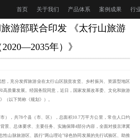
首页
关于我们
产品体系
案例成果
行
旅游部联合印发 《太行山旅游
020—2035年）》
思想，充分发挥旅游业在太行山区脱贫攻坚、乡村振兴、资源型地区
和高质量发展。经国务院同意，近日，国家发展改革委、文化和旅游
年）》（以下简称《规划》）。
），共78个县（市、区），总面积10.7万平方公里，常住人口约
包括规划背景、总体要求、主要任务、实施保障4部分内容，全面对接京津冀
志性山脉旅游区、践行“两山理论”绿色协同发展的先行试验区、助推