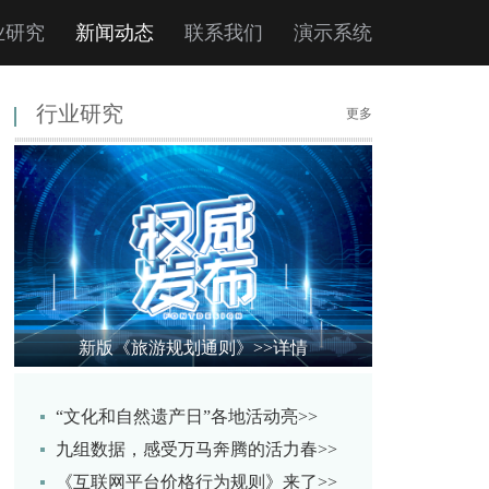
业研究
新闻动态
联系我们
演示系统
行业研究
更多
新版《旅游规划通则》
>>详情
“文化和自然遗产日”各地活动亮>>
九组数据，感受万马奔腾的活力春>>
《互联网平台价格行为规则》来了>>