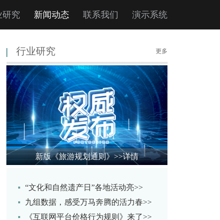
业研究
新闻动态
联系我们
演示系统
行业研究
更多
新版《旅游规划通则》
>>详情
“文化和自然遗产日”各地活动亮>>
九组数据，感受万马奔腾的活力春>>
《互联网平台价格行为规则》来了>>