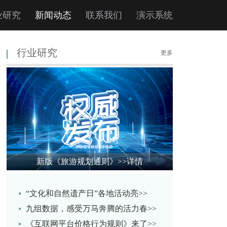
业研究
新闻动态
联系我们
演示系统
行业研究
更多
新版《旅游规划通则》
>>详情
“文化和自然遗产日”各地活动亮>>
九组数据，感受万马奔腾的活力春>>
《互联网平台价格行为规则》来了>>