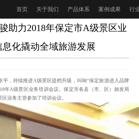
首页
关于我们
产品体系
案例成果
行
助力2018年保定市A级景区业
信息化撬动全域旅游发展
水平，持续推进A级景区提档升级，叫响“保定旅游进入品牌
2018年A级景区业务培训会议。保定市各县（市、区）旅发局
景区业务主管参加了培训会议。