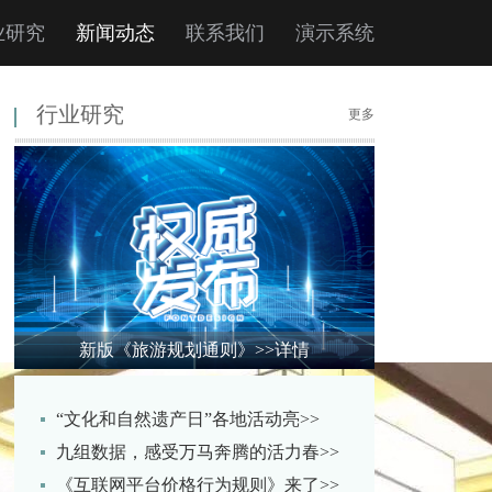
业研究
新闻动态
联系我们
演示系统
行业研究
更多
新版《旅游规划通则》
>>详情
“文化和自然遗产日”各地活动亮>>
九组数据，感受万马奔腾的活力春>>
《互联网平台价格行为规则》来了>>