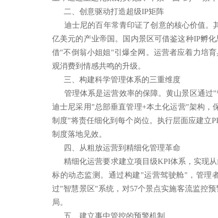
二、创意驱动打造超级IP矩阵
迪士尼的百年常青印证了创意的核心价值。其通过
亿美元的产业帝国。国内景区可借鉴这种IP孵化
借"不倒翁小姐姐"引爆全网。运营者应着力培育
观消费到情感共鸣的升级。
三、构建科学管理体系的三重维度
管理体系是运营效率的保障。黄山景区通过"管
迪士尼采用"总部垂直管理+本土化运营"架构，
制度"将责任细化到每个岗位。执行层面应建立P
制度落地见效。
四、从粗放运营到精细化管理革命
精细化运营要求建立项目级KPI体系，实现从门
标的动态监测。通过构建"运营驾驶舱"，管理
过"智慧景区"系统，对57个景点实施客流监控
局。
五、建立事中管控的预警机制