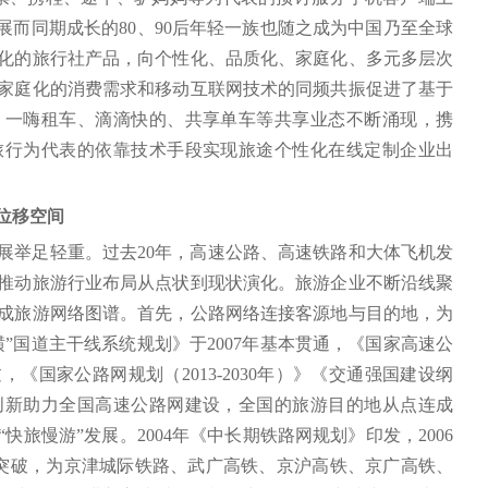
展而同期成长的80、90后年轻一族也随之成为中国乃至全球
化的旅行社产品，向个性化、品质化、家庭化、多元多层次
家庭化的消费需求和移动互联网技术的同频共振促进了基于
、一嗨租车、滴滴快的、共享单车等共享业态不断涌现，携
旅行为代表的依靠技术手段实现旅途个性化在线定制企业出
的位移空间
展举足轻重。过去20年，高速公路、高速铁路和大体飞机发
推动旅游行业布局从点状到现状演化。旅游企业不断沿线聚
成旅游网络图谱。首先，公路网络连接客源地与目的地，为
横”国道主干线系统规划》于2007年基本贯通，《国家高速公
，《国家公路网规划（2013-2030年）》《交通强国建设纲
创新助力全国高速公路网建设，全国的旅游目的地从点连成
旅慢游”发展。2004年《中长期铁路网规划》印发，2006
的技术突破，为京津城际铁路、武广高铁、京沪高铁、京广高铁、