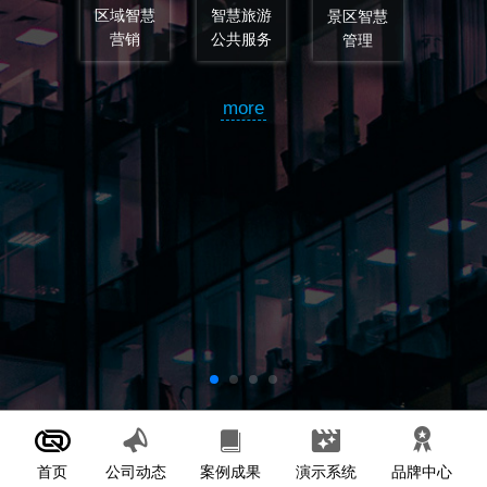
旅游
景区智慧
服务
管理
智慧旅游
智慧
规划
设
e
mor
首页
案例成果
演示系统
公司动态
品牌中心