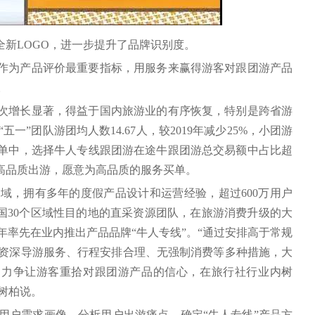
启动全新LOGO，进一步提升了品牌识别度。
度作为产品评价最重要指标，用服务来赢得游客对跟团游产品
。
人次增长显著，得益于国内旅游业的有序恢复，特别是跨省游
”团队游团均人数14.67人，较2019年减少25%，小团游
订单中，选择牛人专线跟团游在途牛跟团游总交易额中占比超
于高品质出游，愿意为高品质的服务买单。
领域，拥有多年的度假产品设计和运营经验，超过600万用户
全国30个区域性目的地的直采资源团队，在旅游消费升级的大
9年率先在业内推出产品品牌“牛人专线”。“通过安排高于常规
资深导游服务、行程安排合理、无强制消费等多种措施，大
，力争让游客重拾对跟团游产品的信心，在旅行社行业内树
王树柏说。
用户需求画像、分析用户出游痛点，确定“牛人专线”产品方