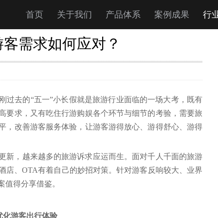
首页
关于我们
产品体系
案例成果
行
游客需求如何应对？
刚过去的“五一”小长假就是旅游行业面临的一场大考，既有
高要求，又有吃住行游购娱各个环节与细节的考验，需要旅
平，改善游客服务体验，让游客游得放心、游得舒心、游得
更新，越来越多的旅游诉求应运而生。面对千人千面的旅游
酒店、OTA有着自己的妙招对策。针对游客反响较大、业界
案值得分享借鉴。
优化游客出行体验